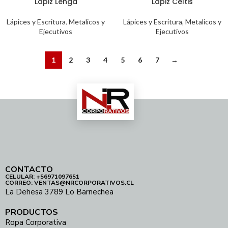
Lápiz Lenga
Lápiz Celtis
Lápices y Escritura
,
Metalicos y
Lápices y Escritura
,
Metalicos y
Ejecutivos
Ejecutivos
1
2
3
4
5
6
7
→
CONTACTO
CELULAR: +56971097651
CORREO: VENTAS@NRCORPORATIVOS.CL
La Dehesa 3789 Lo Barnechea
PRODUCTOS
Ropa Corporativa