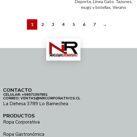
Deporte
,
Línea Gato
,
Tazones,
mugs y botellas
,
Verano
1
2
3
4
5
6
7
→
CONTACTO
CELULAR: +56971097651
CORREO: VENTAS@NRCORPORATIVOS.CL
La Dehesa 3789 Lo Barnechea
PRODUCTOS
Ropa Corporativa
Ropa Gastronómica