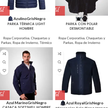
Azulino
Gris
Negro
PARKA TÉRMICA LIGHT
PARKA CON POLAR
HOMBRE
DESMONTABLE
Ropa Corporativa
,
Chaquetas y
Ropa Corporativa
,
Chaquetas y
Parkas
,
Ropa de Invierno
,
Térmico
Parkas
,
Ropa de Invierno
Azul Marino
Gris
Negro
Azul Royal
Gris
Negro
CASACA SOFTSHELL HOMBRE